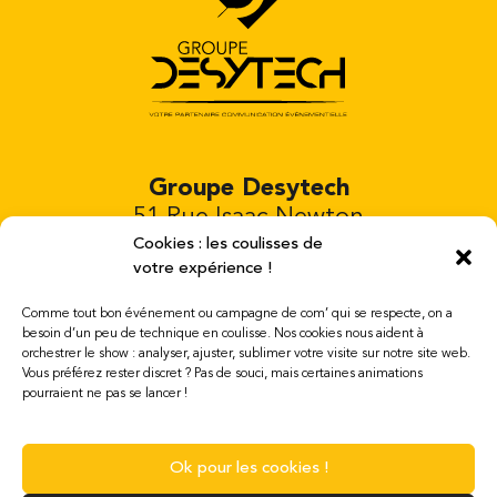
Groupe Desytech
51 Rue Isaac Newton
Bâtiment 4
Cookies : les coulisses de
votre expérience !
81000 Albi
Tél. 06-52-22-08-32
Comme tout bon événement ou campagne de com’ qui se respecte, on a
besoin d’un peu de technique en coulisse. Nos cookies nous aident à
orchestrer le show : analyser, ajuster, sublimer votre visite sur notre site web.
Ouvert du lundi au samedi de 8h à 19h
Vous préférez rester discret ? Pas de souci, mais certaines animations
mail : contact@desytech.com
pourraient ne pas se lancer !
Mentions légales
Ok pour les cookies !