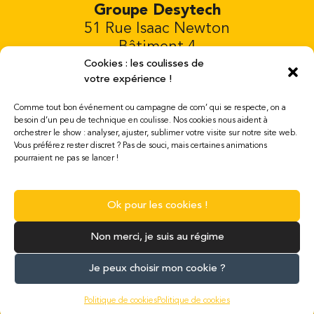
Groupe Desytech
51 Rue Isaac Newton
Bâtiment 4
81000 Albi FRANCIA
Cookies : les coulisses de
votre expérience !
Tél. 00 33 652 220 832
Comme tout bon événement ou campagne de com’ qui se respecte, on a
Abierto del lunes al sábado de 08:00 a
besoin d’un peu de technique en coulisse. Nos cookies nous aident à
orchestrer le show : analyser, ajuster, sublimer votre visite sur notre site web.
19:00
Vous préférez rester discret ? Pas de souci, mais certaines animations
mail : contact@desytech.com
pourraient ne pas se lancer !
Menciones legales
Ok pour les cookies !
Non merci, je suis au régime
Je peux choisir mon cookie ?
Une création Web Premiere - 2026
Politique de cookies
Politique de cookies