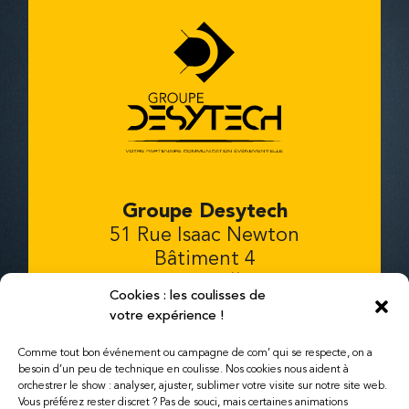
Groupe Desytech
51 Rue Isaac Newton
Bâtiment 4
81000 Albi
Cookies : les coulisses de
Tél. 06-52-22-08-32
votre expérience !
Ouvert du lundi au samedi de 8h à
Comme tout bon événement ou campagne de com’ qui se respecte, on a
besoin d’un peu de technique en coulisse. Nos cookies nous aident à
19h
orchestrer le show : analyser, ajuster, sublimer votre visite sur notre site web.
mail : contact@desytech.com
Vous préférez rester discret ? Pas de souci, mais certaines animations