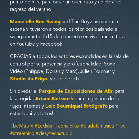
punto de mira para pasar un buen rato y celebrar el
regreso del verano.
Mamz’elle Bee Swing
and The Boyz animaron la
escena y tuvieron a todos los técnicos bailando el
swing durante 1h15 de concierto en vivo transmitido
en Youtube y Facebook.
GRACIAS a todos los actores escondidos en la sala de
control por su presencia y profesionalidad: Sono
Vidéo (Philippe, Dorian y Marc), Julien Fournier y
Studio du Frigo
(Victor Pezet).
Sin olvidar el
Parque de Exposiciones de Albi
para
la acogida,
Ariane.Network
para la gestión de los
flujos Internet y
Loic Bourniquel fotógrafo
para
estas bonitas fotos!
#beMatrix #Ledskin #concierto #diadelamusica #live
#streaming #desytechstudio