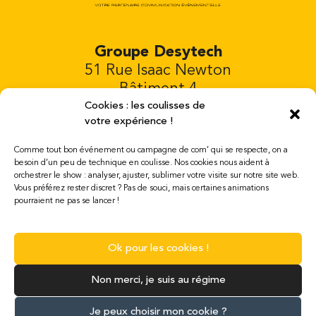
Groupe Desytech
51 Rue Isaac Newton
Bâtiment 4
81000 Albi FRANCIA
Cookies : les coulisses de
votre expérience !
Tél. 00 33 652 220 832
Comme tout bon événement ou campagne de com’ qui se respecte, on a
Abierto del lunes al sábado de 08:00 a
besoin d’un peu de technique en coulisse. Nos cookies nous aident à
orchestrer le show : analyser, ajuster, sublimer votre visite sur notre site web.
19:00
Vous préférez rester discret ? Pas de souci, mais certaines animations
mail : contact@desytech.com
pourraient ne pas se lancer !
Menciones legales
Ok pour les cookies !
Non merci, je suis au régime
Je peux choisir mon cookie ?